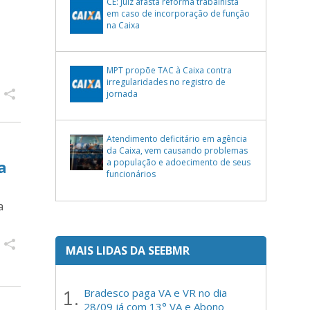
CE: Juiz afasta reforma trabalhista
em caso de incorporação de função
na Caixa
MPT propõe TAC à Caixa contra
irregularidades no registro de
jornada
Atendimento deficitário em agência
da Caixa, vem causando problemas
a
a população e adoecimento de seus
funcionários
a
MAIS LIDAS DA SEEBMR
Bradesco paga VA e VR no dia
28/09 já com 13° VA e Abono