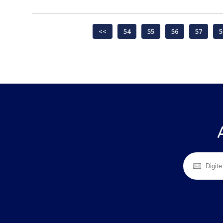
<<
54
55
56
57
5