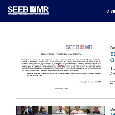
O S
Ba
E
O
1.
An
27
Ba
M