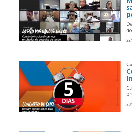
s
p
Da
do
22
Ca
C
i
Cu
pr
20