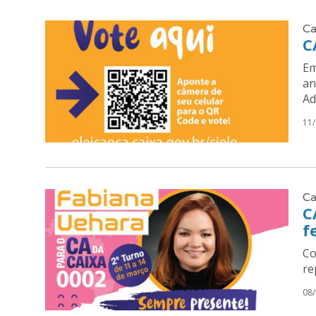
Ca
C
Em
an
Ad
11
Ca
C
f
Co
re
08