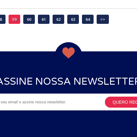
8
59
60
61
62
63
64
>>
ASSINE NOSSA NEWSLETTE