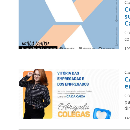
Ca
C
s
C
Co
co
19
Ca
C
e
Co
pa
di
14