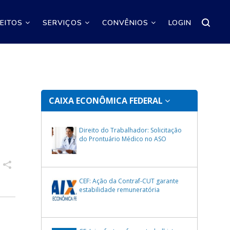
REITOS
SERVIÇOS
CONVÊNIOS
LOGIN
CAIXA ECONÔMICA FEDERAL
Direito do Trabalhador: Solicitação
do Prontuário Médico no ASO
CEF: Ação da Contraf-CUT garante
estabilidade remuneratória