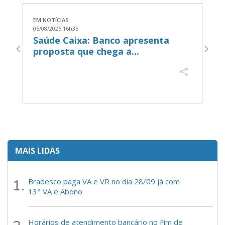
EM NOTÍCIAS
EM
05/08/2026 16h35
05
Saúde Caixa: Banco apresenta
B
proposta que chega a...
a
MAIS LIDAS
Bradesco paga VA e VR no dia 28/09 já com
13° VA e Abono
Horários de atendimento bancário no Fim de