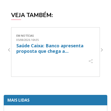
VEJA TAMBÉM:
EM NOTÍCIAS
EM
05/08/2026 16h35
05
Saúde Caixa: Banco apresenta
B
proposta que chega a...
a
MAIS LIDAS