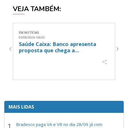
VEJA TAMBÉM:
EM NOTÍCIAS
EM
05/08/2026 16h35
05
Saúde Caixa: Banco apresenta
B
proposta que chega a...
a
MAIS LIDAS
Bradesco paga VA e VR no dia 28/09 já com