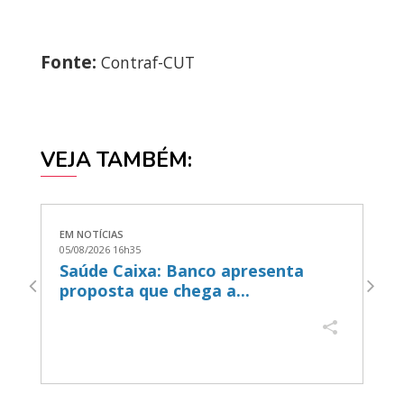
Fonte:
Contraf-CUT
VEJA TAMBÉM:
EM NOTÍCIAS
EM
05/08/2026 16h35
05
Saúde Caixa: Banco apresenta
B
proposta que chega a...
a