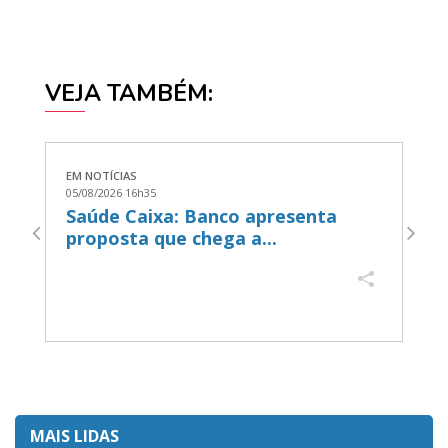
VEJA TAMBÉM:
EM NOTÍCIAS
EM
05/08/2026 16h35
05
Saúde Caixa: Banco apresenta
B
proposta que chega a...
a
MAIS LIDAS