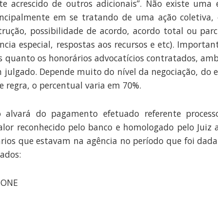
ste acrescido de outros adicionais”. Não existe um
principalmente em se tratando de uma ação coletiva
strução, possibilidade de acordo, acordo total ou parc
ncia especial, respostas aos recursos e etc). Importan
s quanto os honorários advocatícios contratados, ambo
 julgado. Depende muito do nível da negociação, do es
de regra, o percentual varia em 70%.
 alvará do pagamento efetuado referente processo
alor reconhecido pelo banco e homologado pelo Juiz a
rios que estavam na agência no período que foi dada 
tados:
HONE