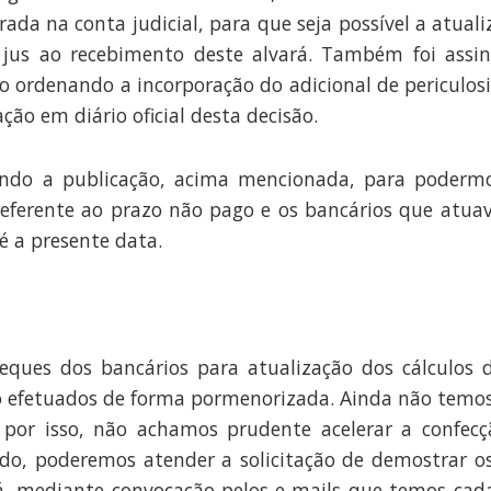
rada na conta judicial, para que seja possível a atual
 jus ao recebimento deste alvará. Também foi assi
 ordenando a incorporação do adicional de periculos
ção em diário oficial desta decisão.
do a publicação, acima mencionada, para podermo
ferente ao prazo não pago e os bancários que atua
té a presente data.
eques dos bancários para atualização dos cálculos d
efetuados de forma pormenorizada. Ainda não temos
por isso, não achamos prudente acelerar a confecçã
rido, poderemos atender a solicitação de demostrar
erá, mediante convocação pelos e-mails que temos cad