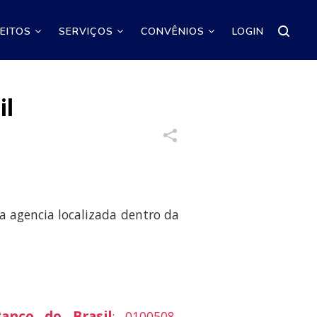
REITOS
SERVIÇOS
CONVÊNIOS
LOGIN
il
a agencia localizada dentro da
anco do Brasil
: 0100508-