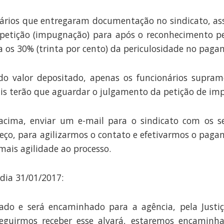
nários que entregaram documentação no sindicato, a
petição (impugnação) para após o reconhecimento pel
os 30% (trinta por cento) da periculosidade no pagam
do valor depositado, apenas os funcionários supram
s terão que aguardar o julgamento da petição de im
 acima, enviar um e-mail para o sindicato com os se
ereço, para agilizarmos o contato e efetivarmos o pag
mais agilidade ao processo.
dia 31/01/2017:
erado e será encaminhado para a agência, pela Justiç
seguirmos receber esse alvará, estaremos encaminh